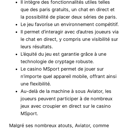
Il intègre des fonctionnalités utiles telles
que des paris gratuits, un chat en direct et
la possibilité de placer deux séries de paris.
Le jeu favorise un environnement compétitif.
Il permet d’interagir avec d’autres joueurs via
le chat en direct, y compris une visibilité sur
leurs résultats.
L’équité du jeu est garantie grâce à une
technologie de cryptage robuste.
Le casino MSport permet de jouer sur
n’importe quel appareil mobile, offrant ainsi
une flexibilité.
Au-delà de la machine à sous Aviator, les
joueurs peuvent participer à de nombreux
jeux avec croupier en direct sur le casino
MSport.
Malgré ses nombreux atouts, Aviator, comme