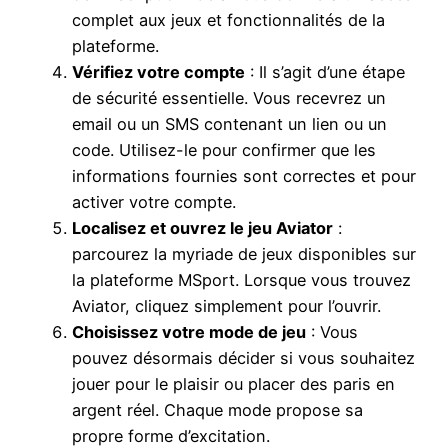
complet aux jeux et fonctionnalités de la
plateforme.
Vérifiez votre compte
: Il s’agit d’une étape
de sécurité essentielle. Vous recevrez un
email ou un SMS contenant un lien ou un
code. Utilisez-le pour confirmer que les
informations fournies sont correctes et pour
activer votre compte.
Localisez et ouvrez le jeu Aviator
:
parcourez la myriade de jeux disponibles sur
la plateforme MSport. Lorsque vous trouvez
Aviator, cliquez simplement pour l’ouvrir.
Choisissez votre mode de jeu
: Vous
pouvez désormais décider si vous souhaitez
jouer pour le plaisir ou placer des paris en
argent réel. Chaque mode propose sa
propre forme d’excitation.