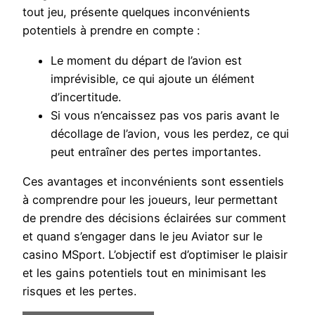
tout jeu, présente quelques inconvénients
potentiels à prendre en compte :
Le moment du départ de l’avion est
imprévisible, ce qui ajoute un élément
d’incertitude.
Si vous n’encaissez pas vos paris avant le
décollage de l’avion, vous les perdez, ce qui
peut entraîner des pertes importantes.
Ces avantages et inconvénients sont essentiels
à comprendre pour les joueurs, leur permettant
de prendre des décisions éclairées sur comment
et quand s’engager dans le jeu Aviator sur le
casino MSport. L’objectif est d’optimiser le plaisir
et les gains potentiels tout en minimisant les
risques et les pertes.