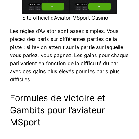
Site officiel d’Aviator MSport Casino
Les règles d’Aviator sont assez simples. Vous
placez des paris sur différentes parties de la
piste ; si l’avion atterrit sur la partie sur laquelle
vous pariez, vous gagnez. Les gains pour chaque
pari varient en fonction de la difficulté du pari,
avec des gains plus élevés pour les paris plus
difficiles.
Formules de victoire et
Gambits pour l’aviateur
MSport