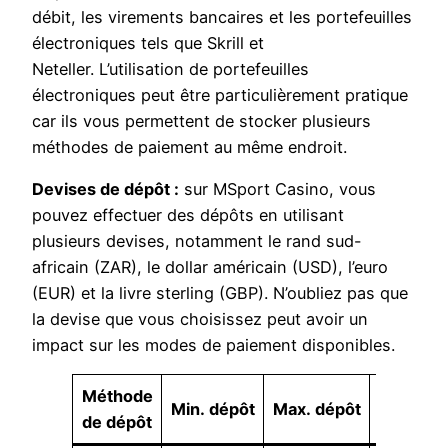
débit, les virements bancaires et les portefeuilles
électroniques tels que Skrill et
Neteller. L’utilisation de portefeuilles
électroniques peut être particulièrement pratique
car ils vous permettent de stocker plusieurs
méthodes de paiement au même endroit.
Devises de dépôt :
sur MSport Casino, vous
pouvez effectuer des dépôts en utilisant
plusieurs devises, notamment le rand sud-
africain (ZAR), le dollar américain (USD), l’euro
(EUR) et la livre sterling (GBP). N’oubliez pas que
la devise que vous choisissez peut avoir un
impact sur les modes de paiement disponibles.
Méthode
Min. dépôt
Max. dépôt
Frais
de dépôt