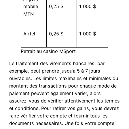
mobile
0,25 $
1 000 $
jours
MTN
ouvrabl
jusqu’à 
Airtel
0,25 $
1 000 $
jours
ouvrabl
Retrait au casino MSport
Le traitement des virements bancaires, par
exemple, peut prendre jusqu’à 5 à 7 jours
ouvrables. Les limites maximales et minimales du
montant des transactions pour chaque mode de
paiement peuvent également varier, alors
assurez-vous de vérifier attentivement les termes
et conditions. Pour retirer vos gains, vous devrez
faire vérifier votre compte et fournir tous les
documents nécessaires. Une fois votre compte