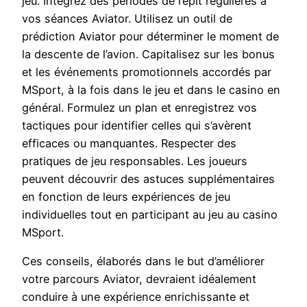
jeu. Intégrez des périodes de répit régulières à
vos séances Aviator. Utilisez un outil de
prédiction Aviator pour déterminer le moment de
la descente de l’avion. Capitalisez sur les bonus
et les événements promotionnels accordés par
MSport, à la fois dans le jeu et dans le casino en
général. Formulez un plan et enregistrez vos
tactiques pour identifier celles qui s’avèrent
efficaces ou manquantes. Respecter des
pratiques de jeu responsables. Les joueurs
peuvent découvrir des astuces supplémentaires
en fonction de leurs expériences de jeu
individuelles tout en participant au jeu au casino
MSport.
Ces conseils, élaborés dans le but d’améliorer
votre parcours Aviator, devraient idéalement
conduire à une expérience enrichissante et