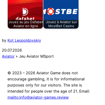
Jouez au jeu Dafabet
Jouez à Aviator sur
Aviator en ligne
MostBet Casino
by
Kot Leopoldovskiy
20.07.2026
Aviator
»
Jeu Aviator MSport
© 2023 – 2026 Aviator Game does not
encourage gambling, it is for informational
purposes only for our visitors. The site is
intended for people over the age of 21. Email:
mailto:info@aviator-games.review