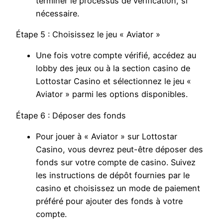
terminer le processus de vérification, si
nécessaire.
Étape 5 : Choisissez le jeu « Aviator »
Une fois votre compte vérifié, accédez au
lobby des jeux ou à la section casino de
Lottostar Casino et sélectionnez le jeu «
Aviator » parmi les options disponibles.
Étape 6 : Déposer des fonds
Pour jouer à « Aviator » sur Lottostar
Casino, vous devrez peut-être déposer des
fonds sur votre compte de casino. Suivez
les instructions de dépôt fournies par le
casino et choisissez un mode de paiement
préféré pour ajouter des fonds à votre
compte.