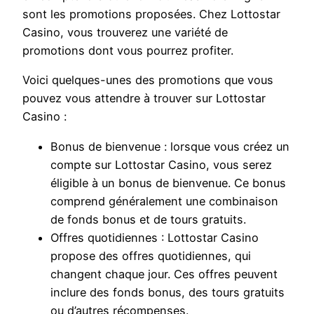
sont les promotions proposées. Chez Lottostar
Casino, vous trouverez une variété de
promotions dont vous pourrez profiter.
Voici quelques-unes des promotions que vous
pouvez vous attendre à trouver sur Lottostar
Casino :
Bonus de bienvenue : lorsque vous créez un
compte sur Lottostar Casino, vous serez
éligible à un bonus de bienvenue. Ce bonus
comprend généralement une combinaison
de fonds bonus et de tours gratuits.
Offres quotidiennes : Lottostar Casino
propose des offres quotidiennes, qui
changent chaque jour. Ces offres peuvent
inclure des fonds bonus, des tours gratuits
ou d’autres récompenses.