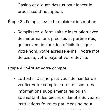
Casino et cliquez dessus pour lancer le
processus d’inscription.
Étape 3 : Remplissez le formulaire d’inscription
Remplissez le formulaire d’inscription avec
des informations précises et pertinentes,
qui peuvent inclure des détails tels que
votre nom, votre adresse e-mail, votre mot
de passe, votre pays et votre devise.
Étape 4 : Vérifiez votre compte
Lottostar Casino peut vous demander de
vérifier votre compte en fournissant des
informations supplémentaires ou en
soumettant des pièces d’identité. Suivez les
instructions fournies par le casino pour