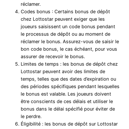
réclamer.
Codes bonus : Certains bonus de dépôt
chez Lottostar peuvent exiger que les
joueurs saisissent un code bonus pendant
le processus de dépôt ou au moment de
réclamer le bonus. Assurez-vous de saisir le
bon code bonus, le cas échéant, pour vous
assurer de recevoir le bonus.
Limites de temps : les bonus de dépôt chez
Lottostar peuvent avoir des limites de
temps, telles que des dates d’expiration ou
des périodes spécifiques pendant lesquelles
le bonus est valable. Les joueurs doivent
être conscients de ces délais et utiliser le
bonus dans le délai spécifié pour éviter de
le perdre.
Éligibilité : les bonus de dépôt sur Lottostar