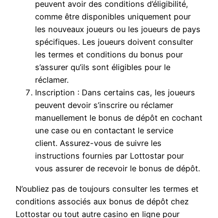
peuvent avoir des conditions d’éligibilité,
comme être disponibles uniquement pour
les nouveaux joueurs ou les joueurs de pays
spécifiques. Les joueurs doivent consulter
les termes et conditions du bonus pour
s’assurer qu’ils sont éligibles pour le
réclamer.
Inscription : Dans certains cas, les joueurs
peuvent devoir s’inscrire ou réclamer
manuellement le bonus de dépôt en cochant
une case ou en contactant le service
client. Assurez-vous de suivre les
instructions fournies par Lottostar pour
vous assurer de recevoir le bonus de dépôt.
N’oubliez pas de toujours consulter les termes et
conditions associés aux bonus de dépôt chez
Lottostar ou tout autre casino en ligne pour