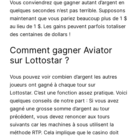
Vous conviendrez que gagner autant d’argent en
quelques secondes n’est pas terrible. Supposons
maintenant que vous pariez beaucoup plus de 1 $
au lieu de 1 $. Les gains peuvent parfois totaliser
des centaines de dollars !
Comment gagner Aviator
sur Lottostar ?
Vous pouvez voir combien d’argent les autres
joueurs ont gagné à chaque tour sur
Lottostar. C’est une fonction assez pratique. Voici
quelques conseils de notre part : Si vous avez
gagné une grosse somme d’argent au tour
précédent, vous devez renoncer aux tours
suivants car les machines à sous utilisent la
méthode RTP. Cela implique que le casino doit