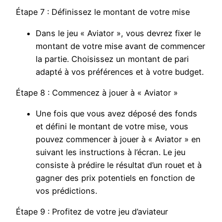
Étape 7 : Définissez le montant de votre mise
Dans le jeu « Aviator », vous devrez fixer le
montant de votre mise avant de commencer
la partie. Choisissez un montant de pari
adapté à vos préférences et à votre budget.
Étape 8 : Commencez à jouer à « Aviator »
Une fois que vous avez déposé des fonds
et défini le montant de votre mise, vous
pouvez commencer à jouer à « Aviator » en
suivant les instructions à l’écran. Le jeu
consiste à prédire le résultat d’un rouet et à
gagner des prix potentiels en fonction de
vos prédictions.
Étape 9 : Profitez de votre jeu d’aviateur