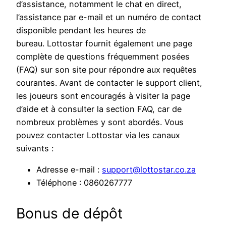
d’assistance, notamment le chat en direct,
l’assistance par e-mail et un numéro de contact
disponible pendant les heures de
bureau. Lottostar fournit également une page
complète de questions fréquemment posées
(FAQ) sur son site pour répondre aux requêtes
courantes. Avant de contacter le support client,
les joueurs sont encouragés à visiter la page
d’aide et à consulter la section FAQ, car de
nombreux problèmes y sont abordés. Vous
pouvez contacter Lottostar via les canaux
suivants :
Adresse e-mail :
support@lottostar.co.za
Téléphone : 0860267777
Bonus de dépôt