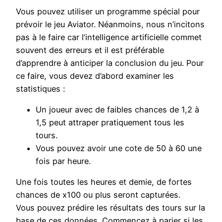
Vous pouvez utiliser un programme spécial pour
prévoir le jeu Aviator. Néanmoins, nous n’incitons
pas à le faire car l’intelligence artificielle commet
souvent des erreurs et il est préférable
d’apprendre à anticiper la conclusion du jeu. Pour
ce faire, vous devez d’abord examiner les
statistiques :
Un joueur avec de faibles chances de 1,2 à
1,5 peut attraper pratiquement tous les
tours.
Vous pouvez avoir une cote de 50 à 60 une
fois par heure.
Une fois toutes les heures et demie, de fortes
chances de x100 ou plus seront capturées.
Vous pouvez prédire les résultats des tours sur la
base de ces données. Commencez à parier si les