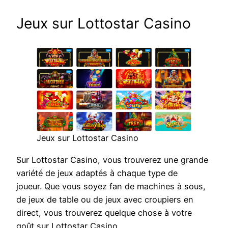
Jeux sur Lottostar Casino
Jeux sur Lottostar Casino
Sur Lottostar Casino, vous trouverez une grande
variété de jeux adaptés à chaque type de
joueur. Que vous soyez fan de machines à sous,
de jeux de table ou de jeux avec croupiers en
direct, vous trouverez quelque chose à votre
goût sur Lottostar Casino.