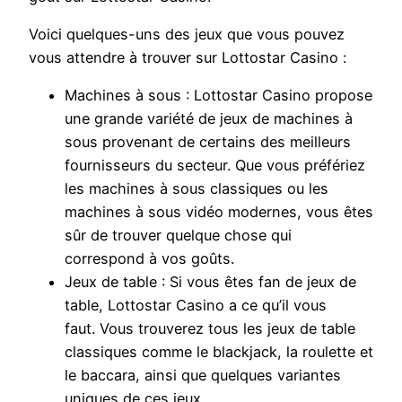
Voici quelques-uns des jeux que vous pouvez
vous attendre à trouver sur Lottostar Casino :
Machines à sous : Lottostar Casino propose
une grande variété de jeux de machines à
sous provenant de certains des meilleurs
fournisseurs du secteur. Que vous préfériez
les machines à sous classiques ou les
machines à sous vidéo modernes, vous êtes
sûr de trouver quelque chose qui
correspond à vos goûts.
Jeux de table : Si vous êtes fan de jeux de
table, Lottostar Casino a ce qu’il vous
faut. Vous trouverez tous les jeux de table
classiques comme le blackjack, la roulette et
le baccara, ainsi que quelques variantes
uniques de ces jeux.