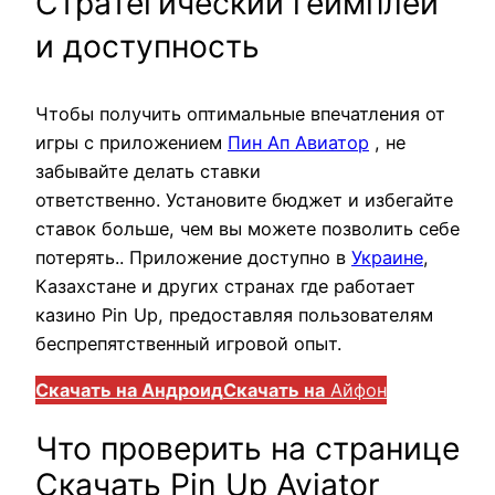
Стратегический геймплей
и доступность
Чтобы получить оптимальные впечатления от
игры с приложением
Пин Ап Авиатор
, не
забывайте делать ставки
ответственно. Установите бюджет и избегайте
ставок больше, чем вы можете позволить себе
потерять.. Приложение доступно в
Украине
,
Казахстане и других странах где работает
казино Pin Up, предоставляя пользователям
беспрепятственный игровой опыт.
Скачать на Андроид
Скачать на
Айфон
Что проверить на странице
Скачать Pin Up Aviator