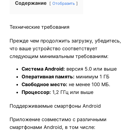
Содержание
Отобразить
Технические требования
Прежде чем продолжить загрузку, убедитесь,
что ваше устройство соответствует
следующим минимальным требованиям:
Система Android:
версия 5.0 или выше
Оперативная память:
минимум 1 ГБ
Свободное место:
не менее 100 МБ.
Процессор:
1,2 ГГц или выше
Поддерживаемые смартфоны Android
Приложение совместимо с различными
смартфонами Android, в том числе: