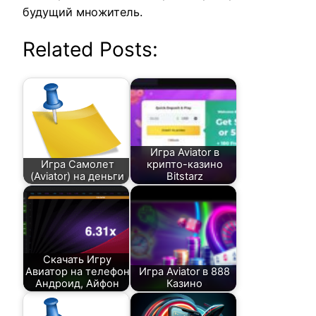
будущий множитель.
Related Posts:
Игра Aviator в
Игра Самолет
крипто-казино
(Aviator) на деньги
Bitstarz
Скачать Игру
Авиатор на телефон
Игра Aviator в 888
Андроид, Айфон
Казино