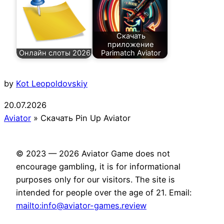
Скачать
приложение
Онлайн слоты 2026
Parimatch Aviator
by
Kot Leopoldovskiy
20.07.2026
Aviator
»
Скачать Pin Up Aviator
© 2023 — 2026 Aviator Game does not
encourage gambling, it is for informational
purposes only for our visitors. The site is
intended for people over the age of 21. Email:
mailto:info@aviator-games.review