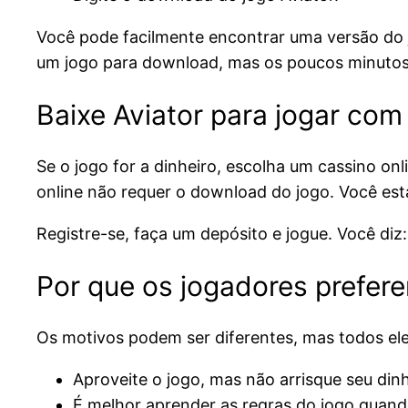
Você pode facilmente encontrar uma versão do 
um jogo para download, mas os poucos minutos 
Baixe Aviator para jogar com 
Se o jogo for a dinheiro, escolha um cassino onl
online não requer o download do jogo. Você est
Registre-se, faça um depósito e jogue. Você diz
Por que os jogadores prefer
Os motivos podem ser diferentes, mas todos eles
Aproveite o jogo, mas não arrisque seu dinh
É melhor aprender as regras do jogo quan