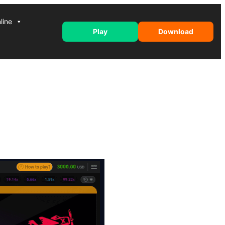
line
Play
Download