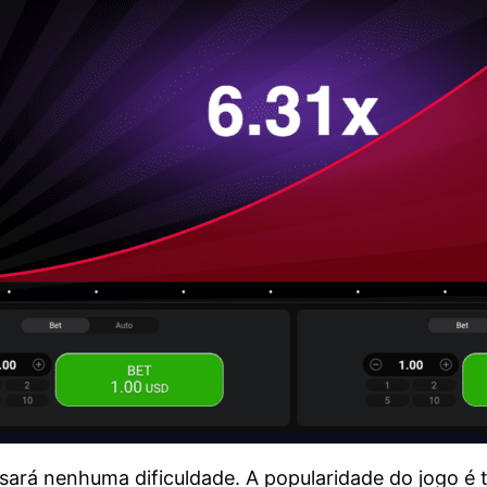
sará nenhuma dificuldade. A popularidade do jogo é t