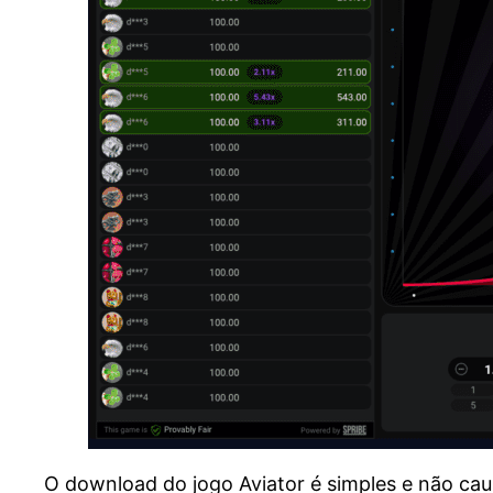
O download do jogo Aviator é simples e não cau