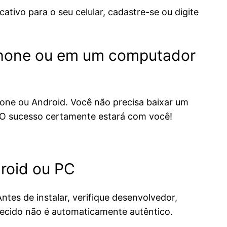
cativo para o seu celular, cadastre-se ou digite
tphone ou em um computador
Phone ou Android. Você não precisa baixar um
 O sucesso certamente estará com você!
droid ou PC
Antes de instalar, verifique desenvolvedor,
ecido não é automaticamente autêntico.