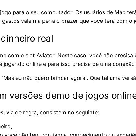
jogo para o seu computador. Os usuários de Mac ter
gastos valem a pena o prazer que você terá com o j
dinheiro real
ine com o slot Aviator. Neste caso, você não precisa
á jogando online e para isso precisa de uma conexão 
: “Mas eu não quero brincar agora”. Que tal uma ver
em versões demo de jogos onlin
, via de regra, consistem no seguinte:
eiro,
do você não tem confiança, conhecimento ou experiê