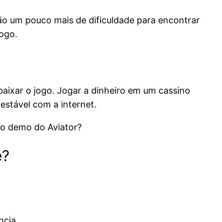
ão um pouco mais de dificuldade para encontrar
ogo.
 baixar o jogo. Jogar a dinheiro em um cassino
estável com a internet.
são demo do Aviator?
e?
ncia,