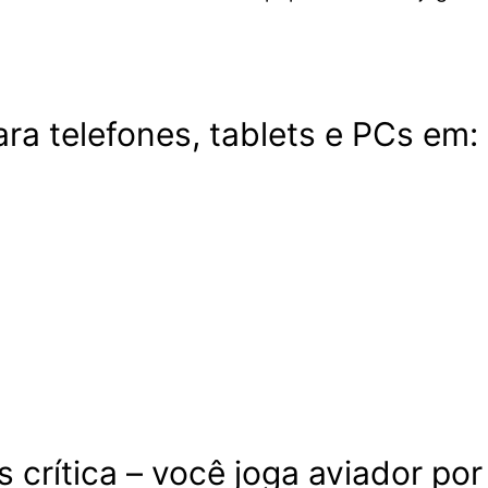
ra telefones, tablets e PCs em:
 crítica – você joga aviador por