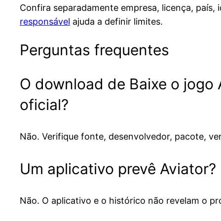
Confira separadamente empresa, licença, país, 
responsável
ajuda a definir limites.
Perguntas frequentes
O download de Baixe o jogo 
oficial?
Não. Verifique fonte, desenvolvedor, pacote, ve
Um aplicativo prevê Aviator?
Não. O aplicativo e o histórico não revelam o pr