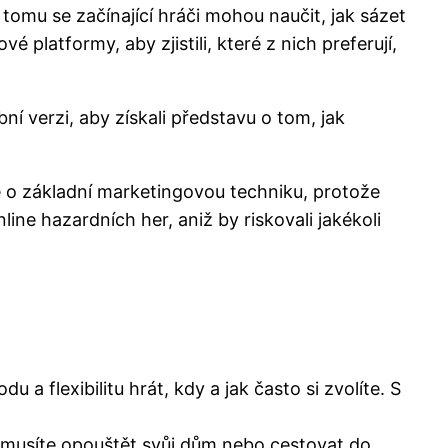
omu se začínající hráči mohou naučit, jak sázet
 platformy, aby zjistili, které z nich preferují,
ní verzi, aby získali představu o tom, jak
 o základní marketingovou techniku, protože
ne hazardních her, aniž by riskovali jakékoli
 flexibilitu hrát, kdy a jak často si zvolíte. S
nemusíte opouštět svůj dům nebo cestovat do