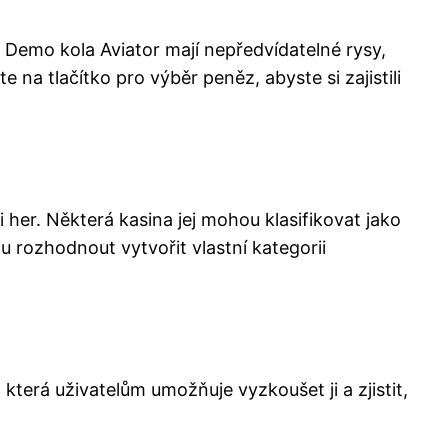
. Demo kola Aviator mají nepředvídatelné rysy,
 na tlačítko pro výběr peněz, abyste si zajistili
i her. Některá kasina jej mohou klasifikovat jako
u rozhodnout vytvořit vlastní kategorii
která uživatelům umožňuje vyzkoušet ji a zjistit,