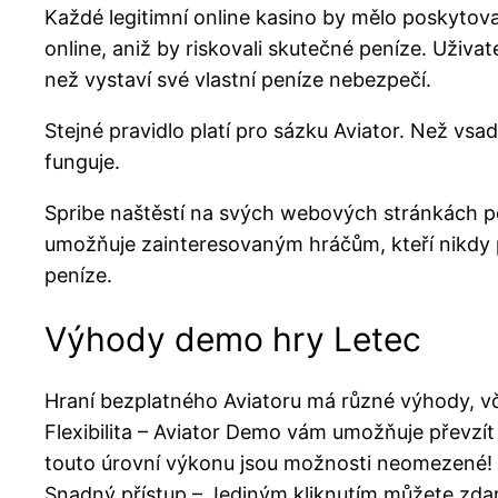
Každé legitimní online kasino by mělo poskytova
online, aniž by riskovali skutečné peníze. Uživat
než vystaví své vlastní peníze nebezpečí.
Stejné pravidlo platí pro sázku Aviator. Než vsad
funguje.
Spribe naštěstí na svých webových stránkách p
umožňuje zainteresovaným hráčům, kteří nikdy pře
peníze.
Výhody demo hry Letec
Hraní bezplatného Aviatoru má různé výhody, v
Flexibilita – Aviator Demo vám umožňuje převzít 
touto úrovní výkonu jsou možnosti neomezené!
Snadný přístup – Jediným kliknutím můžete zdar