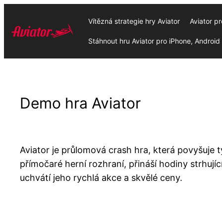
Přeskočit
Vítězná strategie hry Aviator
Aviator p
na
obsah
Stáhnout hru Aviator pro iPhone, Androi
Demo hra Aviator
Aviator je průlomová crash hra, která povyšuje 
přímočaré herní rozhraní, přináší hodiny strhuj
uchvátí jeho rychlá akce a skvělé ceny.