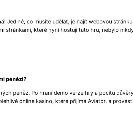
á! Jediné, co musíte udělat, je najít webovou stránku
mi stránkami, které nyní hostují tuto hru, nebylo nikd
mi penězi?
ných peněz. Po hraní demo verze hry a pocitu důvěry
lehlivé online kasino, které přijímá Aviator, a provés