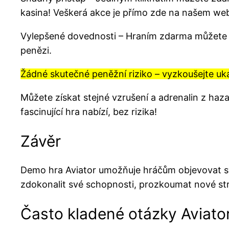
kasina! Veškerá akce je přímo zde na našem we
Vylepšené dovednosti – Hraním zdarma můžete v
penězi.
Žádné skutečné peněžní riziko – vyzkoušejte uk
Můžete získat stejné vzrušení a adrenalin z haza
fascinující hra nabízí, bez rizika!
Závěr
Demo hra Aviator umožňuje hráčům objevovat svě
zdokonalit své schopnosti, prozkoumat nové stra
Často kladené otázky Aviat