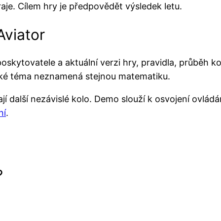
aje. Cílem hry je předpovědět výsledek letu.
Aviator
skytovatele a aktuální verzi hry, pravidla, průběh ko
cké téma neznamená stejnou matematiku.
í další nezávislé kolo. Demo slouží k osvojení ovládání
ní
.
?